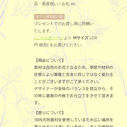
店・新居祝い／お礼 etc.
ギフト用手提げ袋
プレゼントでのお渡し用に同梱い
たします。
»こちらのページ
より
Mサイズ
(250
円 税別) をお選びください。
【商品について】
素材は自然のお花となるため、季節や材料の
状態により画像と完全に同じではなく変わる
ことがございますがご了承ください。
デザイナーが全体のバランスを見ながら、そ
の時に最善の内容でお仕立てをさせて頂きま
す。
【香りについて】
100%天然香料を使用しているため広い場所を
香らせるには適していません。近くの場所が