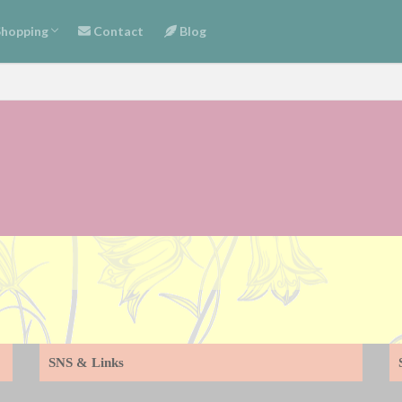
フィール
節商品
ラワーボックス
祝い・感謝
まし・元気
し・安らぎ
め・お悔み
加用アロマオイル・香りのサンプル
ョッピングガイド
hopping
Contact
Blog
フィール
節商品
ラワーボックス
祝い・感謝
まし・元気
し・安らぎ
め・お悔み
加用アロマオイル・香りのサンプル
ョッピングガイド
SNS & Links