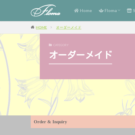
Flomaとは
西名美和子プロ
季
フ
お
励
癒
慰
追
シ
Home
Floma
S
Flomaとは
西名美和子プロ
季
フ
お
励
癒
慰
追
シ
HOME
オーダーメイド
CATEGORY
オーダーメイド
Order & Inquiry